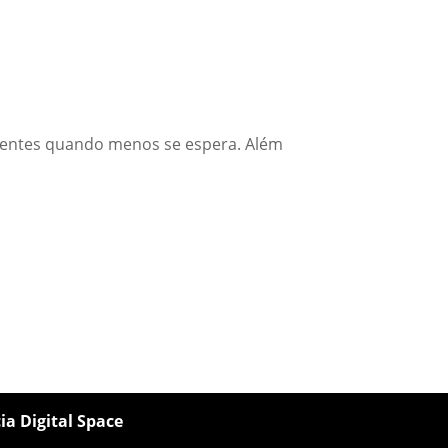
bientes quando menos se espera. Além
.
ia Digital Space