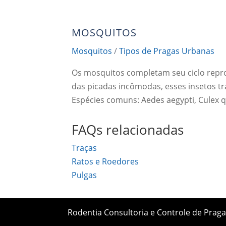
(21)
MOSQUITOS
Mosquitos
/
Tipos de Pragas Urbanas
Os mosquitos completam seu ciclo repro
das picadas incômodas, esses insetos t
Espécies comuns: Aedes aegypti, Culex 
FAQs relacionadas
Traças
Ratos e Roedores
Pulgas
Rodentia Consultoria e Controle de Praga