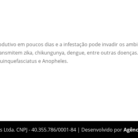
dutivo em poucos dias e a infestação pode invadir os am
ransmitem zika, chikungunya, dengue, entre outras doenças
quinquefasciatus e Anopheles.
s Ltda. CNPJ - 40.355.786/0001-84 | Desenvolvido por
Agênc