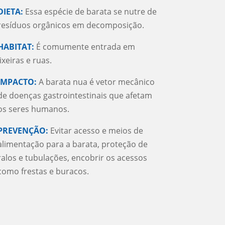
DIETA:
Essa espécie de barata se nutre de
resíduos orgânicos em decomposição.
HABITAT:
É comumente entrada em
lixeiras e ruas.
IMPACTO:
A barata nua é vetor mecânico
de doenças gastrointestinais que afetam
os seres humanos.
PREVENÇÃO:
Evitar acesso e meios de
alimentação para a barata, proteção de
ralos e tubulações, encobrir os acessos
como frestas e buracos.