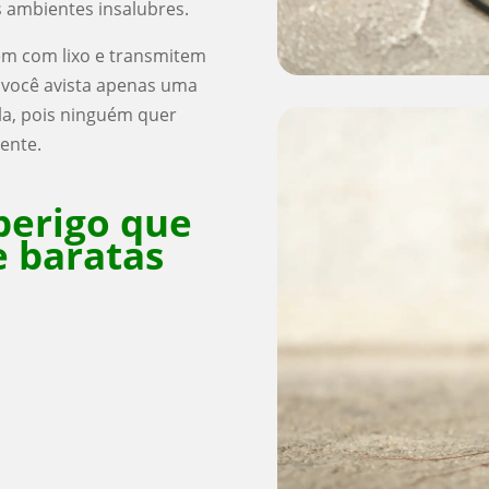
s ambientes insalubres.
m com lixo e transmitem
 você avista apenas uma
la, pois ninguém quer
mente.
perigo que
e baratas