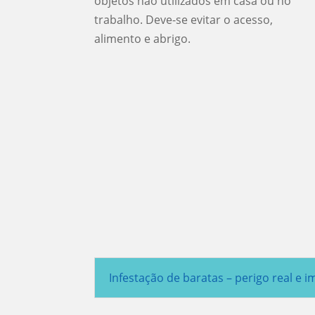
objetos não utilizados em casa ou no
trabalho. Deve-se evitar o acesso,
alimento e abrigo.
Infestação de baratas – perigo real e i