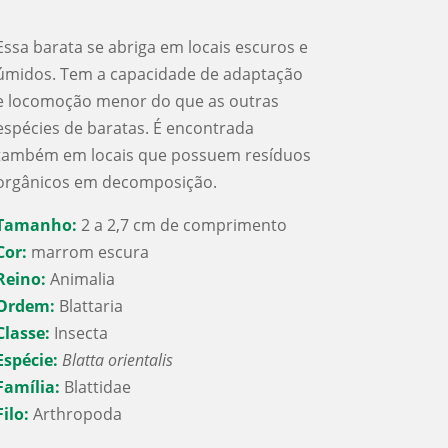
Essa barata se abriga em locais escuros e
úmidos. Tem a capacidade de adaptação
e locomoção menor do que as outras
espécies de baratas. É encontrada
também em locais que possuem resíduos
orgânicos em decomposição.
Tamanho:
2 a 2,7 cm de comprimento
Cor:
marrom escura
Reino:
Animalia
Ordem:
Blattaria
Classe:
Insecta
Espécie:
Blatta orientalis
Família:
Blattidae
Filo:
Arthropoda