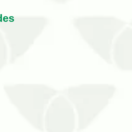
des
e 1600 espécies. No Brasil existem cerca
écie