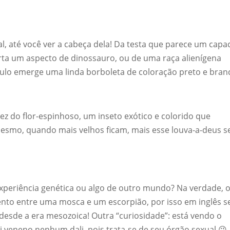
al, até você ver a cabeça dela! Da testa que parece um capa
rta um aspecto de dinossauro, ou de uma raça alienígena
ulo emerge uma linda borboleta de coloração preto e bran
vez do flor-espinhoso, um inseto exótico e colorido que
esmo, quando mais velhos ficam, mais esse louva-a-deus s
 experiência genética ou algo de outro mundo? Na verdade, 
to entre uma mosca e um escorpião, por isso em inglês s
desde a era mesozoica! Outra “curiosidade”: está vendo o
 veneno nenhum dali, pois trata-se de seu órgão sexual 😉