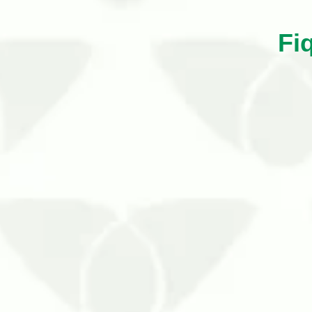
Fi
Habitante do nosso planeta há mais de 4
A p