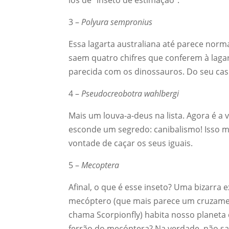
los de “inseto de estimação”.
3 –
Polyura sempronius
Essa lagarta australiana até parece norm
saem quatro chifres que conferem à laga
parecida com os dinossauros. Do seu cas
4 –
Pseudocreobotra wahlbergi
Mais um louva-a-deus na lista. Agora é a 
esconde um segredo: canibalismo! Isso m
vontade de caçar os seus iguais.
5 –
Mecoptera
Afinal, o que é esse inseto? Uma bizarra
mecóptero (que mais parece um cruzamen
chama Scorpionfly) habita nosso planeta 
ferrão do mecóptera? Na verdade, não sai