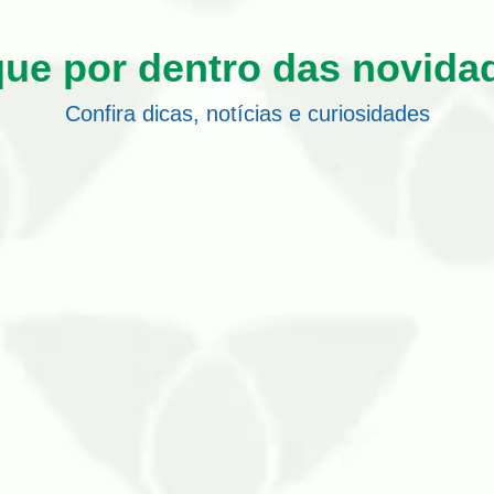
que por dentro das novida
Confira dicas, notícias e curiosidades
00 milhões de anos, este aracnídeo conta com aproximadament
de 140.
icada dói e em alguns casos pode ser fatal, dependendo da esp