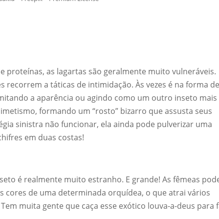
 proteínas, as lagartas são geralmente muito vulneráveis.
s recorrem a táticas de intimidação. Às vezes é na forma d
 imitando a aparência ou agindo como um outro inseto mais
mimetismo, formando um “rosto” bizarro que assusta seus
ia sinistra não funcionar, ela ainda pode pulverizar uma
chifres em duas costas!
nseto é realmente muito estranho. E grande! As fêmeas po
s cores de uma determinada orquídea, o que atrai vários
 Tem muita gente que caça esse exótico louva-a-deus para f