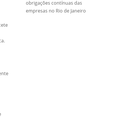
obrigações contínuas das
empresas no Rio de Janeiro
cete
ca.
ente
o
e