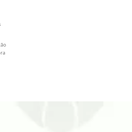
s
ção
ora