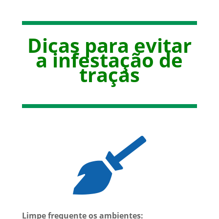
Dicas para evitar
a infestação de
traças

Limpe frequente os ambientes: