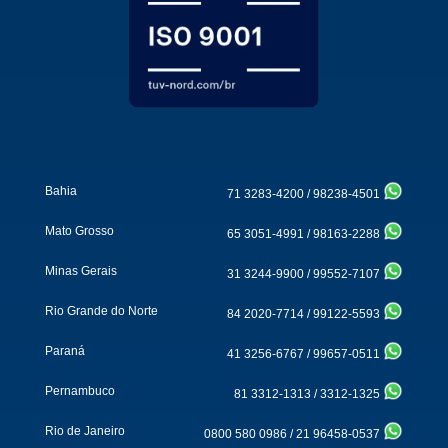
Bahia
71 3283-4200
/
98238-4501
Mato Grosso
65 3051-4991
/
98163-2288
Minas Gerais
31 3244-9900
/
99552-7107
Rio Grande do Norte
84 2020-7714
/
99122-5593
Paraná
41 3256-6767
/
99657-0511
Pernambuco
81 3312-1313
/
3312-1325
Rio de Janeiro
0800 580 0986
/
21 96458-0537