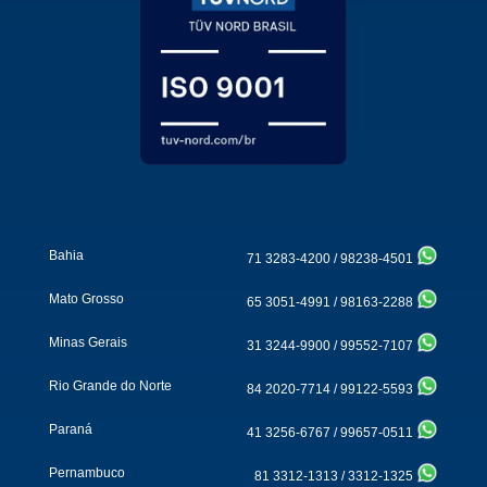
Bahia
71 3283-4200
/
98238-4501
Mato Grosso
65 3051-4991
/
98163-2288
Minas Gerais
31 3244-9900
/
99552-7107
Rio Grande do Norte
84 2020-7714
/
99122-5593
Paraná
41 3256-6767
/
99657-0511
Pernambuco
81 3312-1313
/
3312-1325