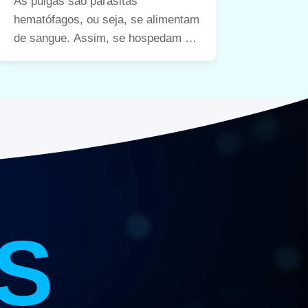
As pulgas são parasitas
hematófagos, ou seja, se alimentam
de sangue. Assim, se hospedam em
animais de estimação para
alimentação e abrigo.
S