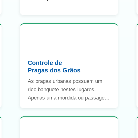
que necessita de monitoramento
constante contra as pragas urbanas.
Controle de
Pragas dos Grãos
As pragas urbanas possuem um
rico banquete nestes lugares.
Apenas uma mordida ou passagem
de ratos, por exemplo, pode
inutilizar mais de 10x os grãos
afetados.