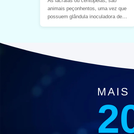
As lacraias ou centopeias, são
animais peçonhentos, uma vez que
possuem glândula inoculadora de
veneno e podem produzir acidentes
dolorosos.
MAIS
2