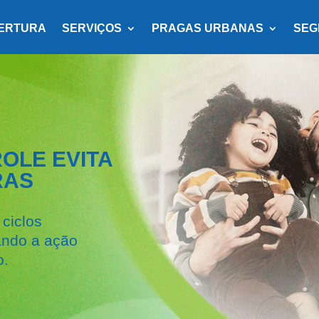
ERTURA
SERVIÇOS
PRAGAS URBANAS
SEG
OLE EVITA
RAS
ciclos
nando a ação
o.