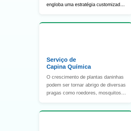
engloba uma estratégia customizada,
que será traçada de acordo com o
local a ser tratado, envolvendo
produtos de última geração e
equipamentos especiais.
Serviço de
Capina Química
O crescimento de plantas daninhas
podem ser tornar abrigo de diversas
pragas como roedores, mosquitos,
aranhas e baratas, entre outros.