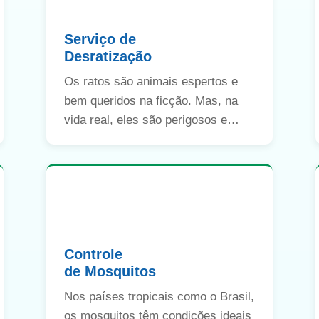
Serviço de
Desratização
Os ratos são animais espertos e
bem queridos na ficção. Mas, na
vida real, eles são perigosos e
podem transmitir doenças, causar
danos em materiais e até acidentes
graves como incêndios.
Controle
de Mosquitos
Nos países tropicais como o Brasil,
os mosquitos têm condições ideais