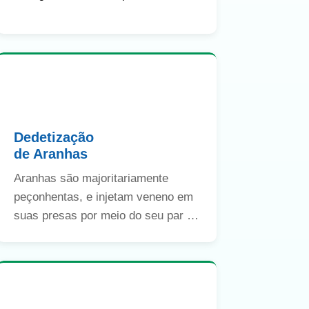
microrganismos que podem causar
problemas para a sua saúde.
Dedetização
de Aranhas
Aranhas são majoritariamente
peçonhentas, e injetam veneno em
suas presas por meio do seu par de
glândulas, encontrado em suas
peças bucais.