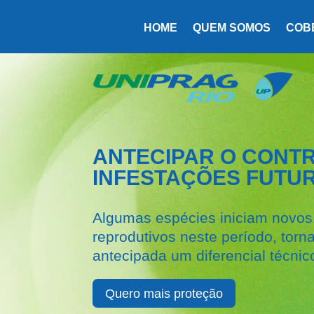
(21)
HOME
QUEM SOMOS
COB
ANTECIPAR O CONTR
INFESTAÇÕES FUTU
Algumas espécies iniciam novos 
reprodutivos neste período, tor
antecipada um diferencial técnic
Quero mais proteção