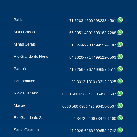
Bahia
71 3283-4200
/
98238-4501
Mato Grosso
65 3051-4991
/
98163-2288
Minas Gerais
31 3244-9900
/
99552-7107
Rio Grande do Norte
84 2020-7714
/
99122-5593
Paraná
41 3256-6767
/
99657-0511
Pernambuco
81 3312-1313
/
3312-1325
Rio de Janeiro
0800 580 0986
/
21 96458-0537
Macaé
0800 580 0986
/
21 96458-0537
Rio Grande do Sul
51 3472-6100
/
3472-6100
Santa Catarina
47 3028-6868
/
99658-1742