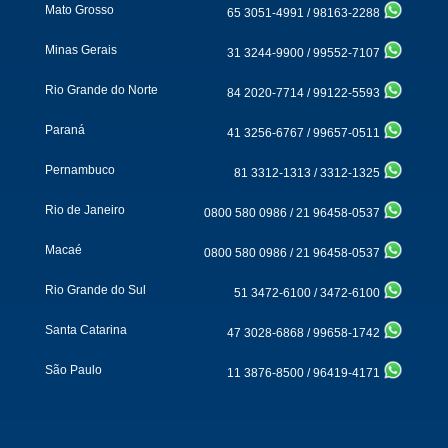
Mato Grosso
65 3051-4991
/
98163-2288
Minas Gerais
31 3244-9900
/
99552-7107
Rio Grande do Norte
84 2020-7714
/
99122-5593
Paraná
41 3256-6767
/
99657-0511
Pernambuco
81 3312-1313
/
3312-1325
Rio de Janeiro
0800 580 0986
/
21 96458-0537
Macaé
0800 580 0986
/
21 96458-0537
Rio Grande do Sul
51 3472-6100
/
3472-6100
Santa Catarina
47 3028-6868
/
99658-1742
São Paulo
11 3876-8500
/
96419-4171