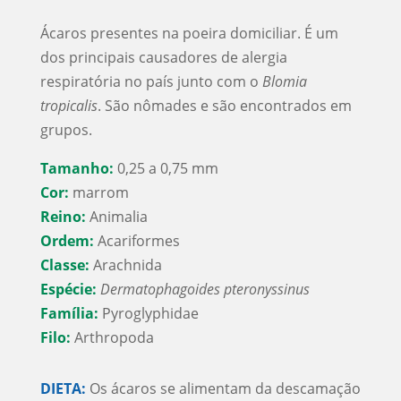
Ácaros presentes na poeira domiciliar. É um
dos principais causadores de alergia
respiratória no país junto com o
Blomia
tropicalis
. São nômades e são encontrados em
grupos.
Tamanho:
0,25 a 0,75 mm
Cor:
marrom
Reino:
Animalia
Ordem:
Acariformes
Classe:
Arachnida
Espécie:
Dermatophagoides pteronyssinus
Família:
Pyroglyphidae
Filo:
Arthropoda
DIETA:
Os ácaros se alimentam da descamação