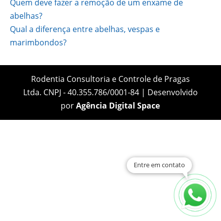
Quem deve fazer a remoção de um enxame de
abelhas?
Qual a diferença entre abelhas, vespas e
marimbondos?
Rodentia Consultoria e Controle de Pragas
Ltda. CNPJ - 40.355.786/0001-84 | Desenvolvido
por
Agência Digital Space
Entre em contato