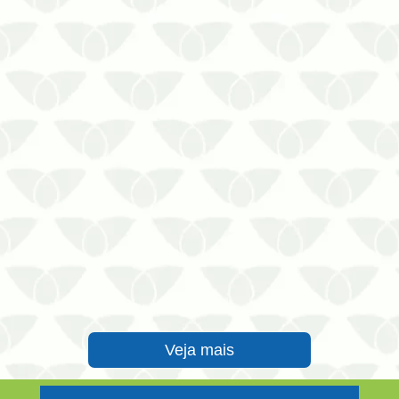
de ameaçasConviver no mesmo
ambiente que as pragas urbanas gera
desconforto nas pessoas, além de
aumentar o estresse e a preocupação
com a transmissão de doenças. Em
empresas,…
Veja mais