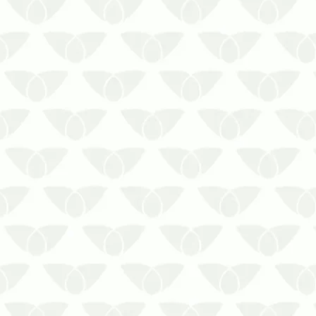
A empresa dedetizadora no RJ deve
cumprir as determinações da RDC
622/2022 – ANVISA para evitar
problemasAs pragas urbanas podem
invadir os ambientes quando menos se
espera e causar inúmeros prejuízos
para as pessoas. Além dos problemas
de saúde, ela…