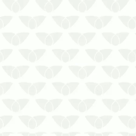
A dedetização no Rio de Janeiro
entrega a solução desejada contra as
pragas urbanasConviver com agentes
incômodos e perigosos é o pior
pesadelo de diversas pessoas. Insetos,
roedores, aves, aracnídeos e animais
peçonhentos se transformam em um
grande…