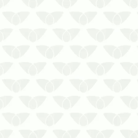
A dedetização no RJ cumpre com as
boas práticas de higiene nos espaçosÉ
comum que os estabelecimentos
recebam a incômoda visita das pragas
urbanas, que podem causar riscos à
saúde, prejuízos ao patrimônio e
impactos às atividades, dependendo da
espéc…