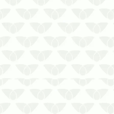
vetores perigosos …
Fazer a dedetização reforça o