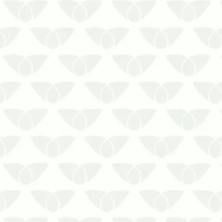
A dedetização no Rio de Janeiro
cumpre com os quesitos da fiscalização
sanitáriaAs pragas urbanas são um
problema comum nas cidades e afetam
qualquer ambiente com a sua presença
incômoda. Silenciosas, ágeis e
perigosas, elas representam uma
ameaça às…