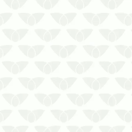
Fazer a dedetização no RJ mantém os
padrões de higiene em diversos
espaçosAs pragas urbanas são um
problema comum nas cidades e podem
afetar qualquer ambiente que tenha
condições favoráveis à sua
sobrevivência. O grupo, formado por