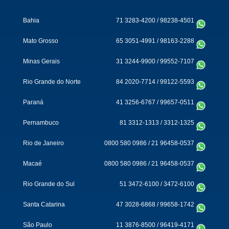
Bahia
71 3283-4200
/
98238-4501
Mato Grosso
65 3051-4991
/
98163-2288
Minas Gerais
31 3244-9900
/
99552-7107
Rio Grande do Norte
84 2020-7714
/
99122-5593
Paraná
41 3256-6767
/
99657-0511
Pernambuco
81 3312-1313
/
3312-1325
Rio de Janeiro
0800 580 0986
/
21 96458-0537
Macaé
0800 580 0986
/
21 96458-0537
Rio Grande do Sul
51 3472-6100
/
3472-6100
Santa Catarina
47 3028-6868
/
99658-1742
São Paulo
11 3876-8500
/
96419-4171