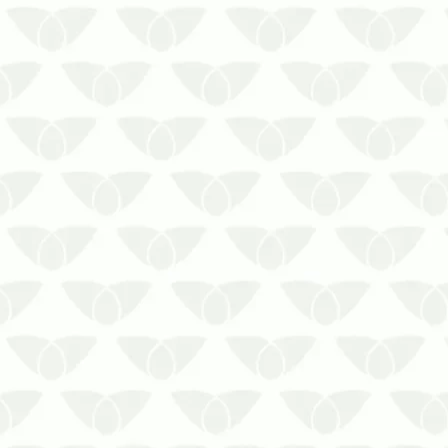
Planejar as ações de uma dedetizadora
no RJ colabora com a segurança contra
as pragas urbanas durante todo o
anoÉpocas quentes são o melhor
momento para o desenvolvimento de
pragas urbanas, que aproveitam as
altas temperaturas e as chuvas
constantes …