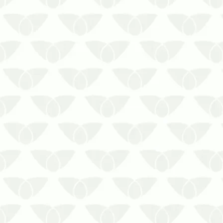
A dedetização no Rio de Janeiro faz
parte das medidas essenciais de
vigilância sanitáriaNinguém deseja
lidar com as pragas urbanas, mas elas
invadem os estabelecimentos e se
desenvolvem quando menos se espera,