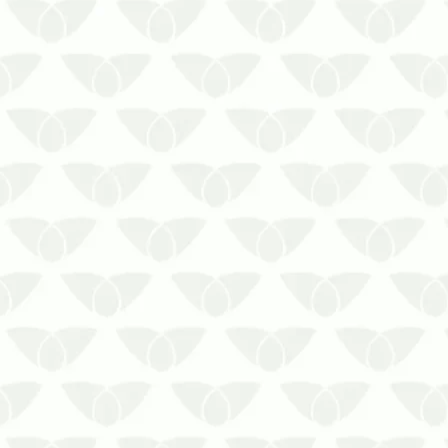
O serviço de uma dedetizadora no Rio
de Janeiro ajuda a manter ambientes
seguros e em conformidade sanitária A
infestação de pragas urbanas surge
quando menos se espera e desperta
preocupação em todos os espaços
afetados. Seja pela possibilidade de t…