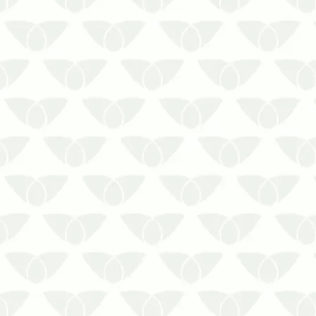
A dedetização no Rio de Janeiro
mantém a conformidade sanitária e
evita problemasLidar com a infestação
de pragas urbanas tira a tranquilidade
das pessoas, além de gerar estresse.
Silenciosos e discretos, os agentes
chegam quando menos se espera e