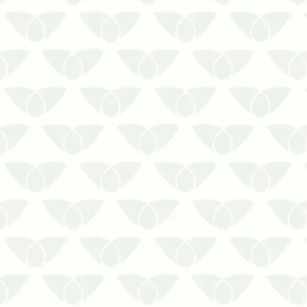
gerando preocupação e prejuízos para
os …