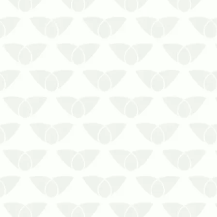
A dedetização no Rio de Janeiro é a
solução para manter seu ambiente livre