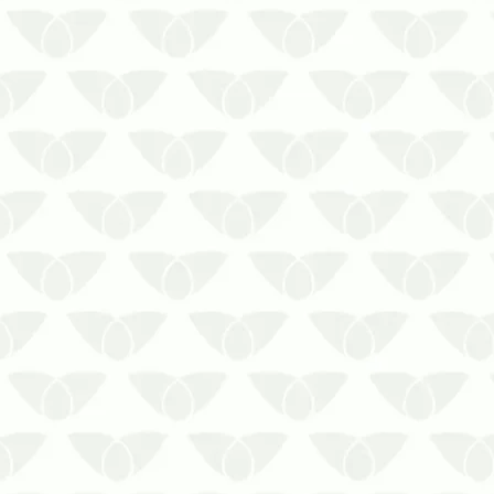
Manter a dedetização no RJ garante a
conformidade das auditorias internas
em diversos espaçosA infestação de
pragas urbanas é um problema
recorrente nas cidades e pode afetar
qualquer imóvel que tenha condições
favoráveis à sua instalação. Discretos
…