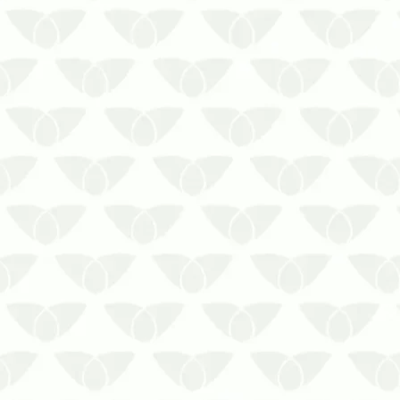
compromisso com a segurança e
higiene dos espaçosEstar no mesmo
local que as pragas urbanas é
desagradável para as pessoas, pois
muitas têm um medo excessivo desses
agentes. Além do incômodo, a
infestação também se desta…