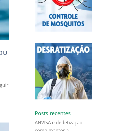
 OU
guir
Posts recentes
ANVISA e dedetização:
como manter a