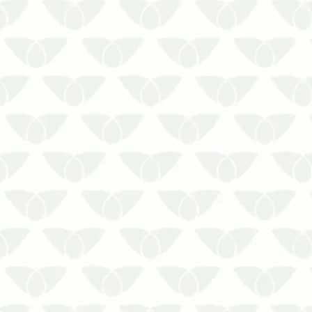
Fazer a dedetização no RJ mantém os
padrões de higiene em diversos
espaçosAs pragas urbanas são um
problema comum nas cidades e podem