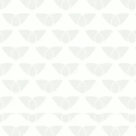
afetar qualquer ambiente que tenha
condições favoráveis à sua
sobrevivência. O grupo, formado por
vetores perigosos …