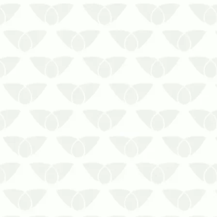
A dedetização no Rio de Janeiro
entrega a solução desejada contra as
pragas urbanasConviver com agentes
incômodos e perigosos é o pior
pesadelo de diversas pessoas. Insetos,
roedores, aves, aracnídeos e animais
peçonhentos se transformam em um
grande…