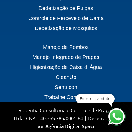
Dedetização de Pulgas
Controle de Percevejo de Cama
Dedetização de Mosquitos
Manejo de Pombos
Manejo Integrado de Pragas
Higienização de Caixa d’ Água
CleanUp
Sentricon
Trabalhe Conosco
Entre em contato
Rodentia Consultoria e Controle de Pragas
Ltda. CNPJ - 40.355.786/0001-84 | Desenvolvido
por
Agência Digital Space