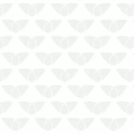
A dedetização no Rio de Janeiro
cumpre com os quesitos da fiscalização
sanitáriaAs pragas urbanas são um
problema comum nas cidades e afetam
qualquer ambiente com a sua presença
incômoda. Silenciosas, ágeis e
perigosas, elas representam uma
ameaça às…