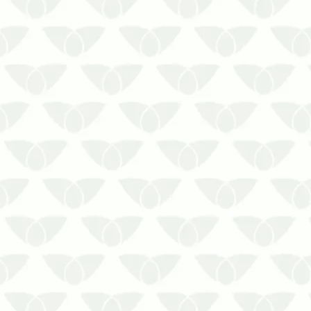
A dedetização no Rio de Janeiro faz
parte das medidas essenciais de
vigilância sanitáriaNinguém deseja