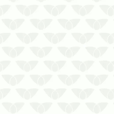
Manter a dedetização no RJ garante a
conformidade das auditorias internas
em diversos espaçosA infestação de
pragas urbanas é um problema
recorrente nas cidades e pode afetar
qualquer imóvel que tenha condições
favoráveis à sua instalação. Discretos
…