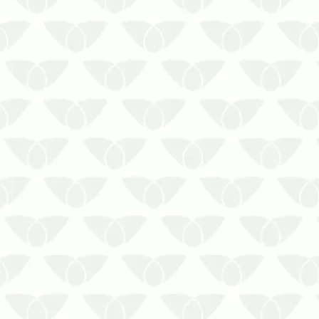
das pessoas, além de gerar estresse.
Silenciosos e discretos, os agentes
chegam quando menos se espera e
ap…