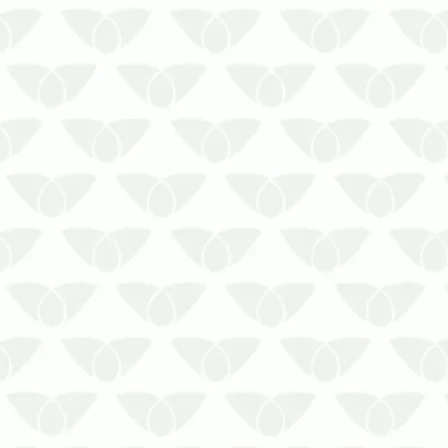
O serviço de uma dedetizadora no Rio
de Janeiro ajuda a manter ambientes
seguros e em conformidade sanitária A
infestação de pragas urbanas surge
quando menos se espera e desperta
preocupação em todos os espaços
afetados. Seja pela possibilidade de t…