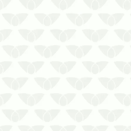
espera e causar inúmeros prejuízos
para as pessoas. Além dos problemas
de saúde, ela…