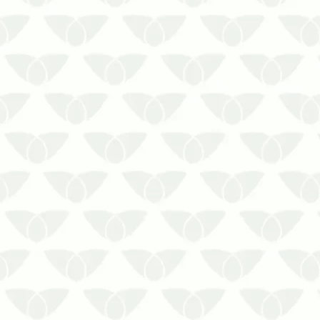
Fazer a dedetização reforça o
compromisso com a segurança e
higiene dos espaçosEstar no mesmo
local que as pragas urbanas é
desagradável para as pessoas, pois
muitas têm um medo excessivo desses
agentes. Além do incômodo, a
infestação também se desta…