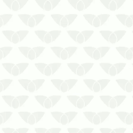
A dedetização no RJ cumpre com as
boas práticas de higiene nos espaçosÉ
comum que os estabelecimentos
recebam a incômoda visita das pragas
urbanas, que podem causar riscos à
saúde, prejuízos ao patrimônio e
impactos às atividades, dependendo da
espéc…