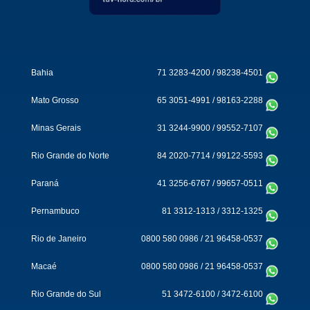
Bahia
71 3283-4200
/
98238-4501
Mato Grosso
65 3051-4991
/
98163-2288
Minas Gerais
31 3244-9900
/
99552-7107
Rio Grande do Norte
84 2020-7714
/
99122-5593
Paraná
41 3256-6767
/
99657-0511
Pernambuco
81 3312-1313
/
3312-1325
Rio de Janeiro
0800 580 0986
/
21 96458-0537
Macaé
0800 580 0986
/
21 96458-0537
Rio Grande do Sul
51 3472-6100
/
3472-6100