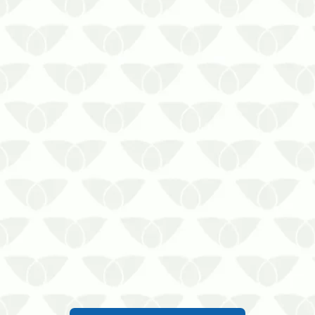
A dedetização no Rio de Janeiro é a
solução para manter seu ambiente livre
de ameaçasConviver no mesmo
ambiente que as pragas urbanas gera
desconforto nas pessoas, além de
aumentar o estresse e a preocupação
com a transmissão de doenças. Em
empresas,…