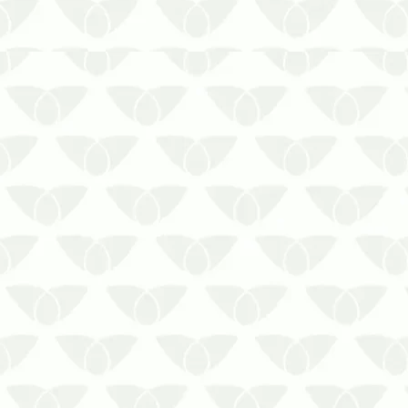
A dedetização no Rio de Janeiro
mantém a conformidade sanitária e
evita problemasLidar com a infestação
de pragas urbanas tira a tranquilidade