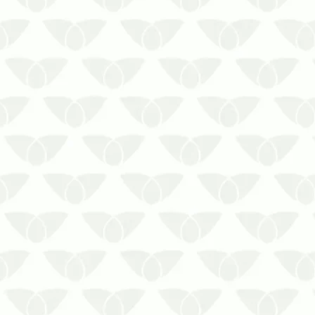
lidar com as pragas urbanas, mas elas
invadem os estabelecimentos e se
desenvolvem quando menos se espera,
gerando preocupação e prejuízos para
os …