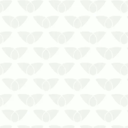
A empresa dedetizadora no RJ deve
cumprir as determinações da RDC
622/2022 – ANVISA para evitar
problemasAs pragas urbanas podem
invadir os ambientes quando menos se