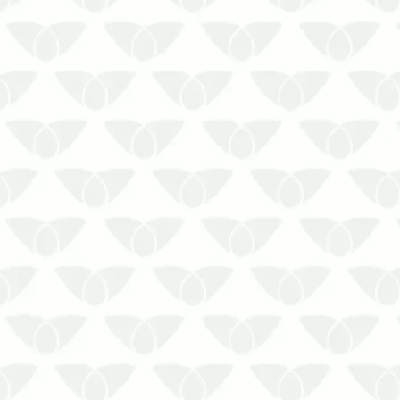
motivo da dedetização de formigas ser
um serviço de utilidade pública.