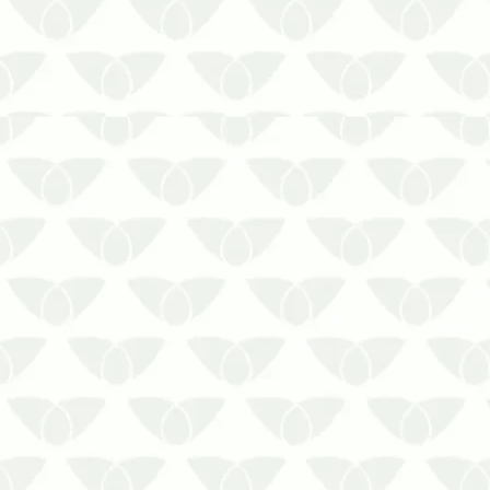
e silencio…
Pois elas carregam milhões de
microrganismos perigosos! Saiba o