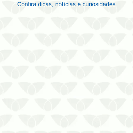
Confira dicas, notícias e curiosidades
A dedetização de formigas promove a
tranquilidade de não conviver com
ameaças
As formigas podem parecer
inofensivas, mas esses pequenos
insetos representam uma ameaça
silenciosa à sua segurança, muitas
vezes sem que você perceba. Discretas