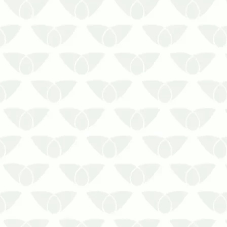
Você provavelmente já encontrou uma
trilha de formigas no seu ambiente.
Qualquer migalha minúscula pode