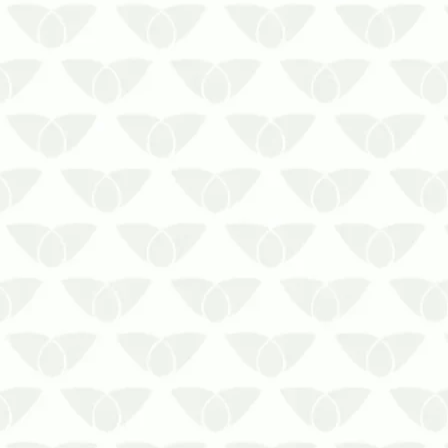
Dedetização de formigas é a solução
para o problema causados pelos
insetos. Saiba que eles são mais
perigosos do que as baratas.