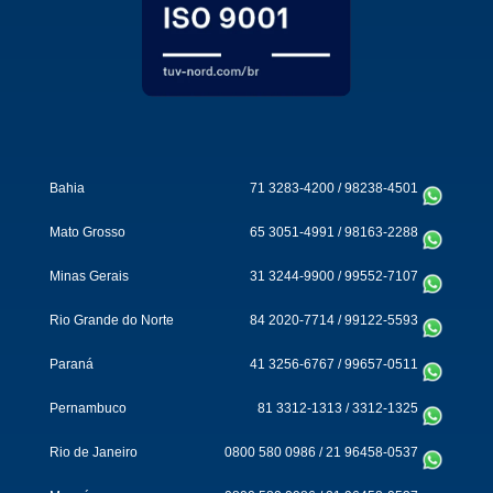
Bahia
71 3283-4200
/
98238-4501
Mato Grosso
65 3051-4991
/
98163-2288
Minas Gerais
31 3244-9900
/
99552-7107
Rio Grande do Norte
84 2020-7714
/
99122-5593
Paraná
41 3256-6767
/
99657-0511
Pernambuco
81 3312-1313
/
3312-1325
Rio de Janeiro
0800 580 0986
/
21 96458-0537