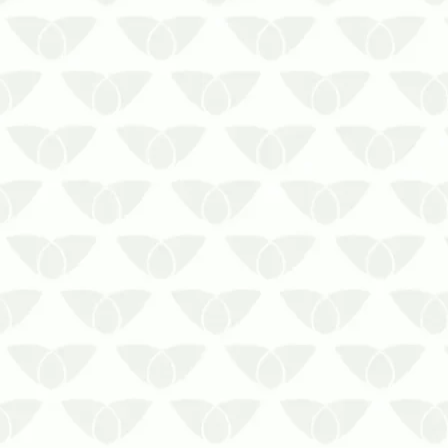
Insetos sociais e altamente
organizados, vivem em colônias que
podem abrigar milhares delas. Uma vez
que elas se instalam em algum lugar
fica muito difícil erradicar sua presença.
Aí, a maneira mais eficaz de se livrar
dessa praga urbana é recorrendo a um
serviço de desinsetização realizado por
uma controladora de pragas
devidamente credenciada.