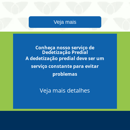
Veja mais
Conheça nosso serviço de
Dedetização Predial
A dedetização predial deve ser um
serviço constante para evitar
problemas
Veja mais detalhes