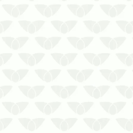
30% das formigas fazem todo o
trabalho para manter o formigueiro.