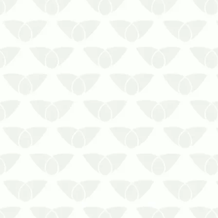
insetos. Saiba que eles são mais
perigosos do que as baratas.