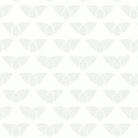
Cuidado ao realizar a eliminação de
formigas sozinho! Pode não dar certo e
a infestação só piora!