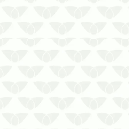
Insetos sociais e altamente
organizados, vivem em colônias que
podem abrigar milhares delas. Uma vez
que elas se instalam em algum lugar
fica muito difícil erradicar sua presença.
Aí, a maneira mais eficaz de se livrar
dessa praga urbana é recorrendo a um
serviço de desinsetização realizado por
uma controladora de pragas
devidamente credenciada.