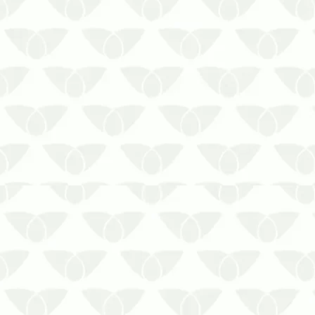
tranquilidade de não conviver com
ameaças
As formigas podem parecer
inofensivas, mas esses pequenos
insetos representam uma ameaça
silenciosa à sua segurança, muitas
vezes sem que você perceba. Discretas
e silencio…