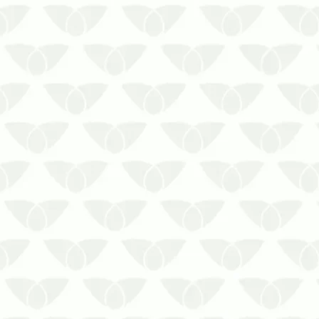
30% das formigas fazem todo o
trabalho para manter o formigueiro.