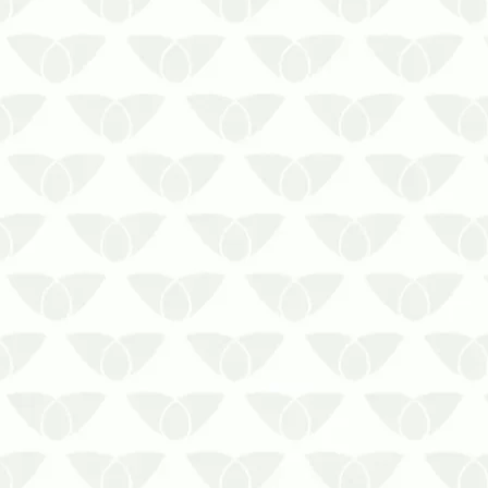
Você provavelmente já encontrou uma
trilha de formigas no seu ambiente.
Qualquer migalha minúscula pode
atraí-las.