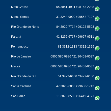
Mato Grosso
65 3051-4991
/
98163-2288
Minas Gerais
31 3244-9900
/
99552-7107
Rio Grande do Norte
84 2020-7714
/
99122-5593
Paraná
41 3256-6767
/
99657-0511
Pernambuco
81 3312-1313
/
3312-1325
Rio de Janeiro
0800 580 0986
/
21 96458-0537
Macaé
0800 580 0986
/
21 96458-0537
Rio Grande do Sul
51 3472-6100
/
3472-6100
Santa Catarina
47 3028-6868
/
99658-1742
São Paulo
11 3876-8500
/
96419-4171